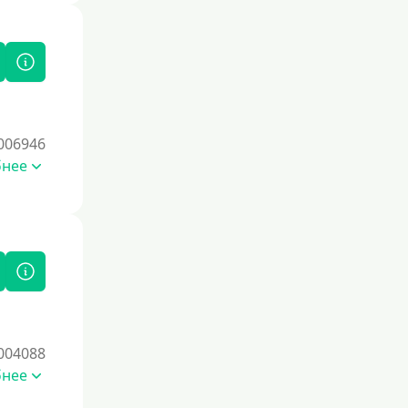
006946
бнее
004088
бнее