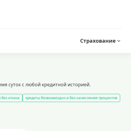
Страхование
емя суток с любой кредитной историей.
 без отказа
кредиты безвозмездно и без начисления процентов
 комиссии
кредиты на карту за 15 минут
словия выдачи займов
рефинансирование займов