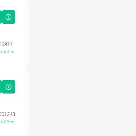
009711
бнее
001243
бнее