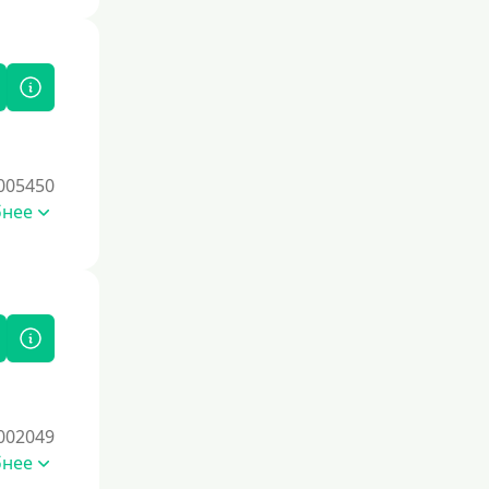
005450
бнее
002049
бнее