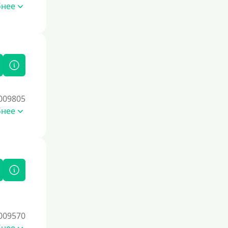
бнее
009805
бнее
009570