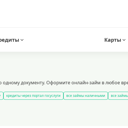
редиты
Карты
 по одному документу. Оформите онлайн-займ в любое вр
у
кредиты через портал госуслуги
все займы наличными
все займы
ые займы
смс займ
все займы
все займы ночью
все займы без
ярные займы
лучшие займы
подобрать займ
рейтинг займов
у