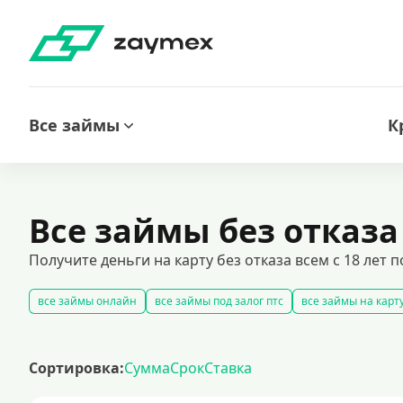
Все займы
К
Все займы без отказа
Получите деньги на карту без отказа всем с 18 лет
все займы онлайн
все займы под залог птс
все займы на карт
срочные займы
быстрые займы
все займы до зарплаты
нов
оформить срочный займ в россии
долгосрочные займы
попул
Сортировка:
Сумма
Срок
Ставка
калькулятор займов