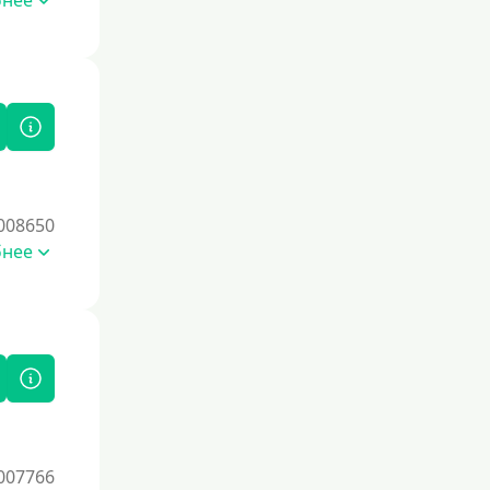
бнее
008650
бнее
007766