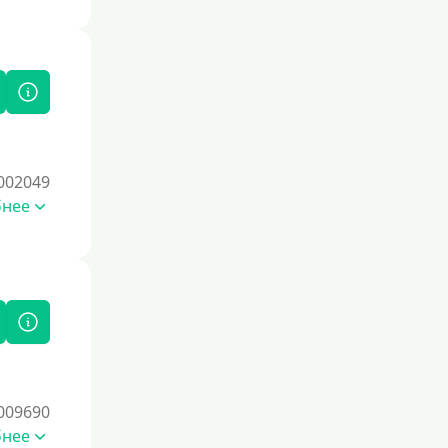
002049
бнее
009690
бнее