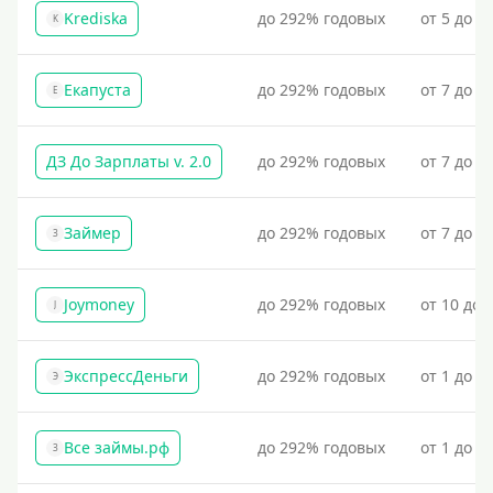
Krediska
до 292% годовых
от 5 до 3
K
Екапуста
до 292% годовых
от 7 до 2
Е
ДЗ До Зарплаты v. 2.0
до 292% годовых
от 7 до 3
Займер
до 292% годовых
от 7 до 1
З
Joymoney
до 292% годовых
от 10 до 
J
ЭкспрессДеньги
до 292% годовых
от 1 до 1
Э
Все займы.рф
до 292% годовых
от 1 до 3
З