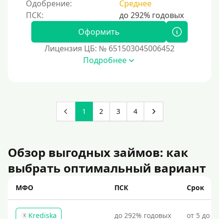
Одобрение:
Среднее
Оформить
Лицензия ЦБ: № 651503045006452
Подробнее
1
2
3
4
Обзор выгодных займов: как
выбрать оптимальный вариант
МФО
ПСК
Срок
Krediska
до 292% годовых
от 5 до 3
K