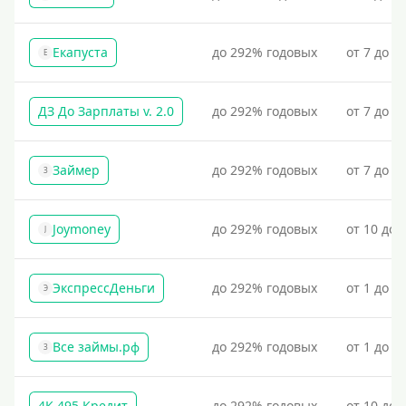
Екапуста
до 292% годовых
от 7 до 2
Е
ДЗ До Зарплаты v. 2.0
до 292% годовых
от 7 до 3
Займер
до 292% годовых
от 7 до 1
З
Joymoney
до 292% годовых
от 10 до 
J
ЭкспрессДеньги
до 292% годовых
от 1 до 1
Э
Все займы.рф
до 292% годовых
от 1 до 3
З
4К 495 Кредит
до 292% годовых
от 10 до 