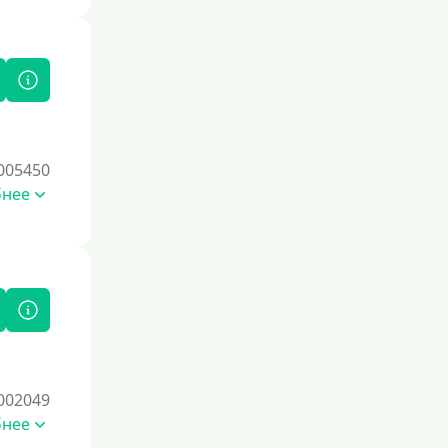
005450
бнее
002049
бнее