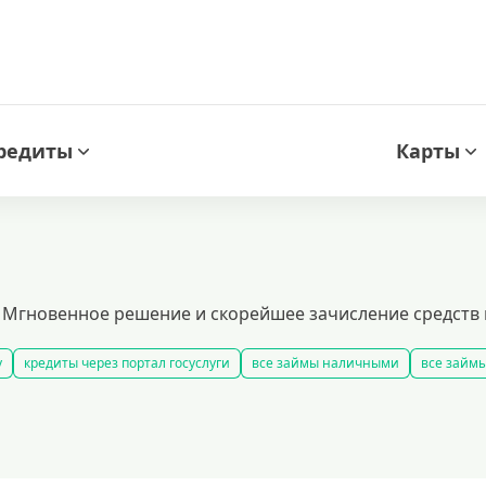
редиты
Карты
. Мгновенное решение и скорейшее зачисление средств н
у
кредиты через портал госуслуги
все займы наличными
все займы
ые займы
смс займ
все займы
все займы ночью
все займы без
ярные займы
лучшие займы
подобрать займ
рейтинг займов
у