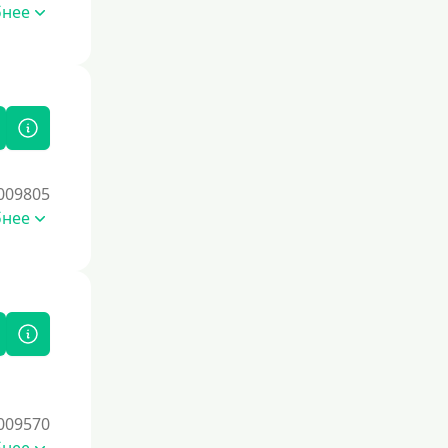
бнее
009805
бнее
009570