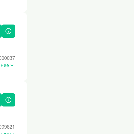
000037
бнее
009821