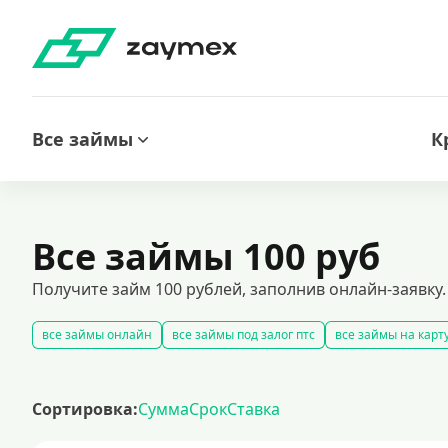
Все займы
К
Все займы 100 руб
Получите займ 100 рублей, заполнив онлайн-заявку
все займы онлайн
все займы под залог птс
все займы на карт
срочные займы
быстрые займы
все займы до зарплаты
нов
оформить срочный займ в россии
долгосрочные займы
попул
Сортировка:
Сумма
Срок
Ставка
калькулятор займов