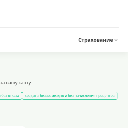
Страхование
а вашу карту.
 без отказа
кредиты безвозмездно и без начисления процентов
 комиссии
кредиты на карту за 15 минут
словия выдачи займов
рефинансирование займов