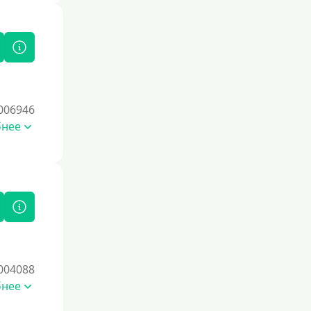
006946
бнее
004088
бнее