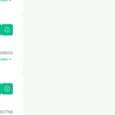
бнее
008650
бнее
007766