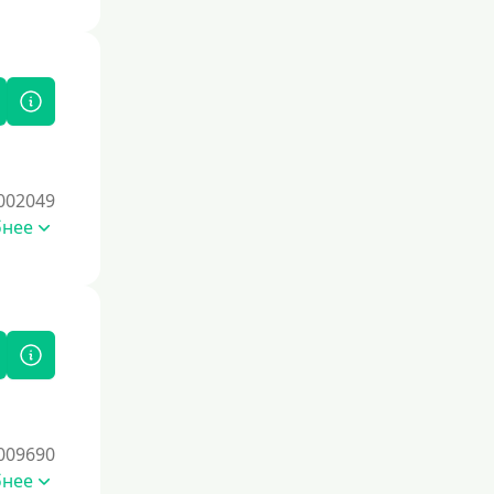
002049
бнее
009690
бнее