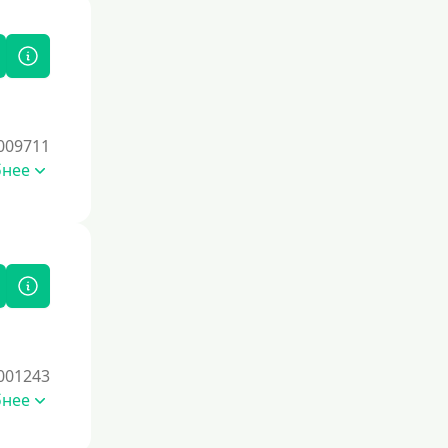
009711
бнее
001243
бнее