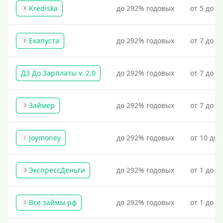
Krediska
до 292% годовых
от 5 до 3
K
Екапуста
до 292% годовых
от 7 до 2
Е
ДЗ До Зарплаты v. 2.0
до 292% годовых
от 7 до 3
Займер
до 292% годовых
от 7 до 1
З
Joymoney
до 292% годовых
от 10 до 
J
ЭкспрессДеньги
до 292% годовых
от 1 до 1
Э
Все займы.рф
до 292% годовых
от 1 до 3
З