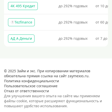
4К 495 Кредит
до 292% годовых
от 10 до 
Tezfinance
до 292% годовых
от 60 до 
T
АД А Деньги
до 292% годовых
от 7 до 3
© 2025 Займ и экс. При копировании материалов
обязательна прямая ссылка на сайт zaymexxs.ru.
Политика конфиденциальности
Пользовательское соглашение
Отказ от ответственности
Для улучшения вашего опыта на сайте мы применяем
файлы cookie, которые расширяют функциональность и
повышают удобство использования.