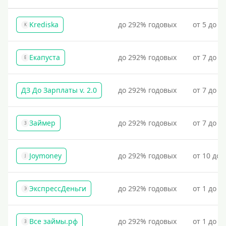
Krediska
до 292% годовых
от 5 до 3
K
Екапуста
до 292% годовых
от 7 до 2
Е
ДЗ До Зарплаты v. 2.0
до 292% годовых
от 7 до 3
Займер
до 292% годовых
от 7 до 1
З
Joymoney
до 292% годовых
от 10 до 
J
ЭкспрессДеньги
до 292% годовых
от 1 до 1
Э
Все займы.рф
до 292% годовых
от 1 до 3
З