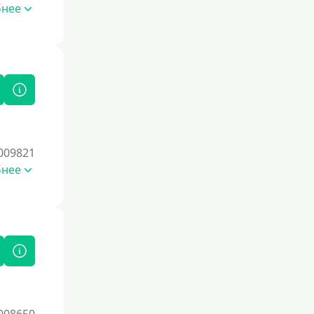
бнее
009821
бнее