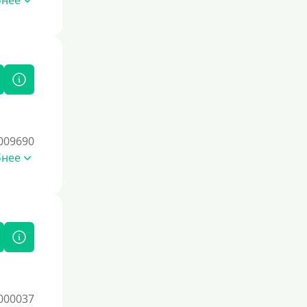
бнее
009690
бнее
000037