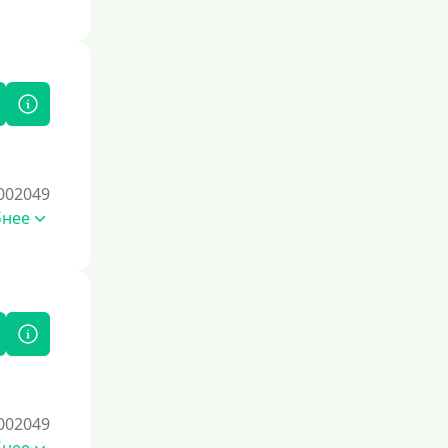
002049
бнее
002049