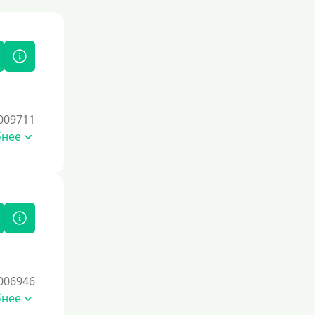
009711
бнее
006946
бнее