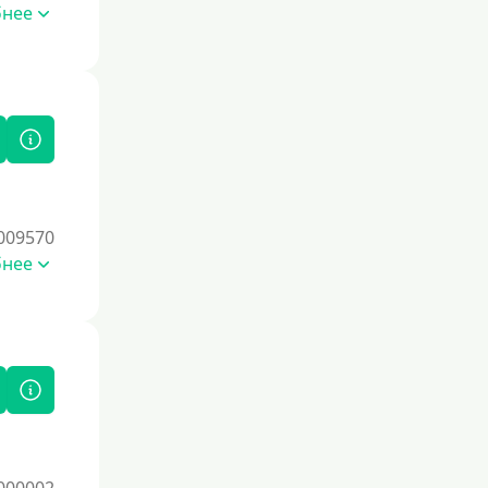
бнее
009570
бнее