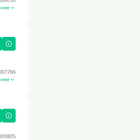
008650
бнее
007766
бнее
009805