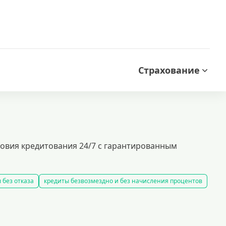
Страхование
вия кредитования 24/7 с гарантированным
 без отказа
кредиты безвозмездно и без начисления процентов
 комиссии
кредиты на карту за 15 минут
словия выдачи займов
рефинансирование займов