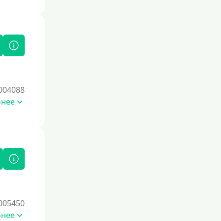
004088
бнее
005450
бнее