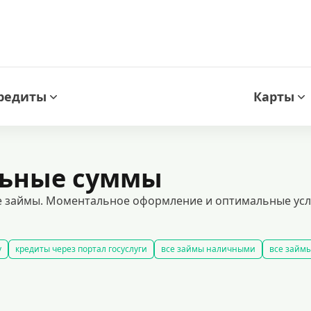
редиты
Карты
льные суммы
 займы. Моментальное оформление и оптимальные усло
у
кредиты через портал госуслуги
все займы наличными
все займы
ые займы
смс займ
все займы
все займы ночью
все займы без
ярные займы
лучшие займы
подобрать займ
рейтинг займов
у