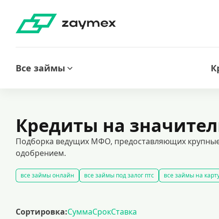
Все займы
К
Кредиты на значите
Подборка ведущих МФО, предоставляющих крупные
одобрением.
все займы онлайн
все займы под залог птс
все займы на карт
срочные займы
быстрые займы
все займы до зарплаты
нов
оформить срочный займ в россии
долгосрочные займы
попул
Сортировка:
Сумма
Срок
Ставка
калькулятор займов